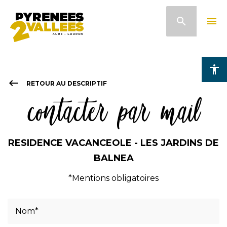
Aller
search
menu
au
contenu
principal
accessibility
keyboard_backspace
RETOUR AU DESCRIPTIF
contacter par mail
RESIDENCE VACANCEOLE - LES JARDINS DE
BALNEA
*Mentions obligatoires