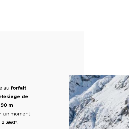
ce au
forfait
élésiège de
190 m
our un moment
 à 360°
.