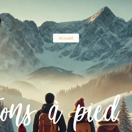
s
Fil
Accueil
d'Ariane
ions à pied