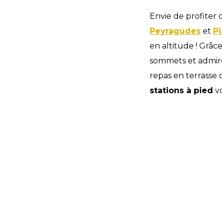
Envie de profiter 
Peyragudes
et
P
en altitude ! Grâc
sommets et admire
repas en terrass
stations à pied
vo