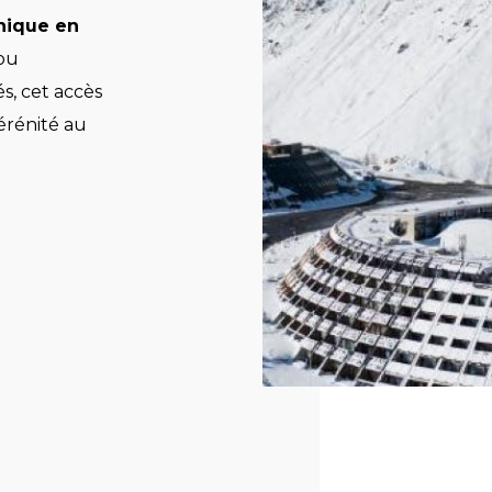
nique en
 ou
, cet accès
érénité au