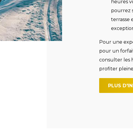
heures v
pourrez 
terrasse 
exceptio
Pour une expé
pour un forfai
consulter les
profiter plein
PLUS D'I