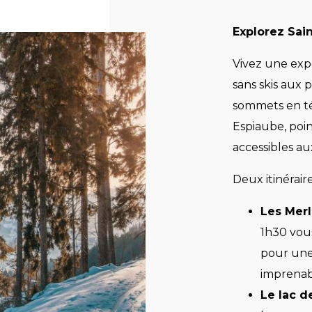
Explorez Sai
Vivez une exp
sans skis aux p
sommets en té
Espiaube, poi
accessibles au
Deux itinéraire
Les Mer
1h30 vous
pour un
imprenab
Le lac d