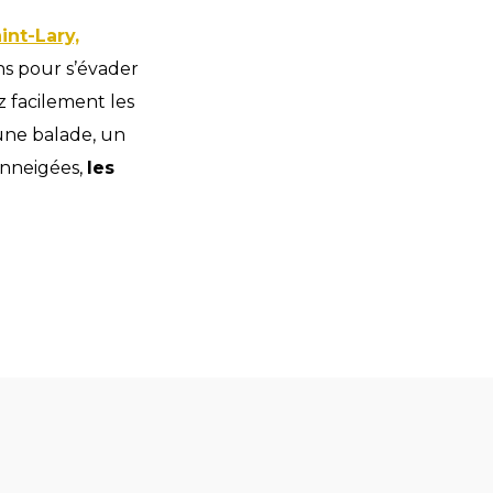
int-Lary,
ns pour s’évader
z facilement les
une balade, un
enneigées,
les