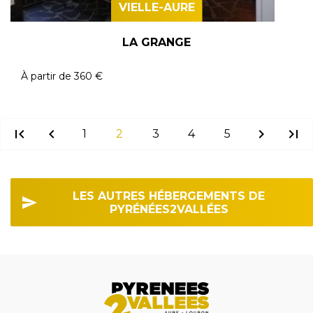
VIELLE-AURE
LA GRANGE
À partir de
360 €
first_page
chevron_left
chevron_right
last_page
1
2
3
4
5
LES AUTRES HÉBERGEMENTS DE
PYRÉNÉES2VALLÉES