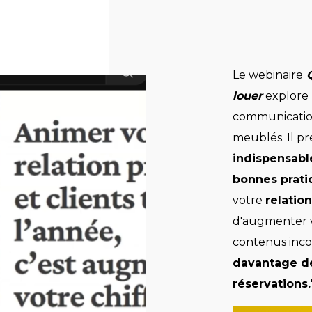
Le webinaire
louer
explore l
communication 
meublés. Il pr
indispensable
bonnes prati
votre
relatio
d'augmenter vo
contenus inco
davantage de
réservations.