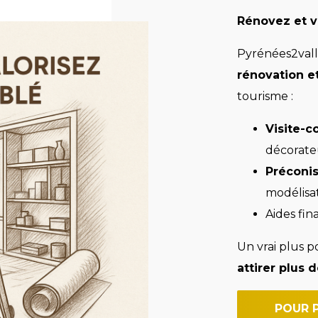
Rénovez et v
Pyrénées2val
rénovation et
tourisme :
Visite-c
décorate
Préconis
modélisa
Aides fin
Un vrai plus 
attirer plus d
POUR 