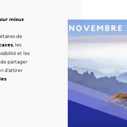
our mieux
étaires de
icaces
, les
sibilité et les
t de partager
n d’attirer
les