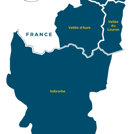
spécificités. Pour les itinérants et les amoureux des
voyages insolites, Pyrénées2vallées vous offre un
accès au Sobrarbe, province de Huesca au nord de
l’Aragon. Retrouvez aussi cette province espagnole
PIAU-
ENGALY
sur notre carte, qui caractérise le versant sud de
P2V. Les amateurs d’Art, d’Histoire et de
gastronomie pourront ainsi poursuivre leur
plaisante découverte des vallées pyrénéennes dans
ce site qui regroupe 70 villages atypiques.
Agrémentez ainsi votre séjour au sein des Pyrénées
par un road trip au sein du Sobrarbe.