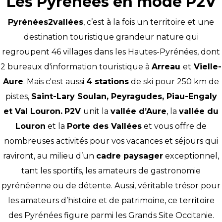
Les Pyrénées en mode P2V
Pyrénées2vallées
, c’est à la fois un territoire et une
destination touristique grandeur nature qui
regroupent 46 villages dans les Hautes-Pyrénées, dont
2 bureaux d'information touristique à
Arreau
et
Vielle-
Aure
. Mais c'est aussi
4 stations
de ski pour 250 km de
pistes,
Saint-Lary Soulan
,
Peyragudes
,
Piau-Engaly
et
Val Louron
.
P2V
unit la
vallée d’Aure
, la
vallée du
Louron
et la
Porte des Vallées
et vous offre de
nombreuses activités pour vos vacances et séjours qui
raviront, au milieu d’un
cadre paysager
exceptionnel,
tant les sportifs, les amateurs de gastronomie
pyrénéenne ou de détente. Aussi, véritable trésor pour
les amateurs d’histoire et de patrimoine, ce territoire
des Pyrénées figure parmi les Grands Site Occitanie.