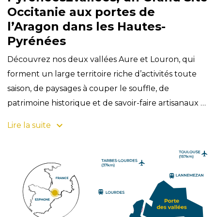
Occitanie aux portes de
l’Aragon dans les Hautes-
Pyrénées
Découvrez nos deux vallées Aure et Louron, qui
forment un large territoire riche d’activités toute
saison, de paysages à couper le souffle, de
patrimoine historique et de savoir-faire artisanaux et
ancestraux qui donneront de belles couleurs à
Lire la suite
votre séjour ! Aussi Pays d’Art et d’Histoire depuis
2008, ce Grand Site Occitanie composé de 4 cœurs
emblématiques et de ses stations a été délimité en
trois zones d’attrait touristique pour favoriser votre
itinérance. Cliquez sur l’une d’elles et retrouvez ses
villages, son patrimoine naturel et culturel et ses